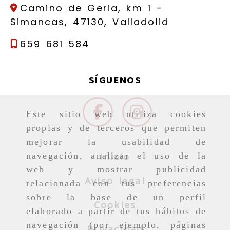
Camino de Geria, km 1 -
Simancas,
47130,
Valladolid
659 681 584
SÍGUENOS
Este sitio web utiliza cookies
propias y de terceros que permiten
mejorar la usabilidad de
Inicio
navegación, analizar el uso de la
web y mostrar publicidad
Aviso legal
relacionada con tus preferencias
sobre la base de un perfil
Cookies
elaborado a partir de tus hábitos de
navegación (por ejemplo, páginas
Privacidad