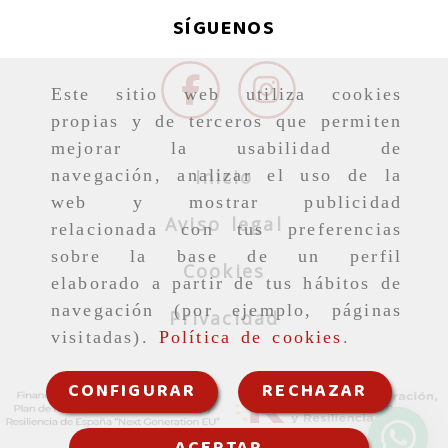
SÍGUENOS
Este sitio web utiliza cookies
propias y de terceros que permiten
mejorar la usabilidad de
Inicio
navegación, analizar el uso de la
web y mostrar publicidad
Aviso legal
relacionada con tus preferencias
sobre la base de un perfil
Cookies
elaborado a partir de tus hábitos de
navegación (por ejemplo, páginas
Privacidad
visitadas).
Política de cookies
.
CONFIGURAR
RECHAZAR
ACEPTAR