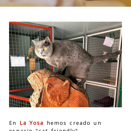
En
La Yosa
hemos creado un
espacio "cat friendly",