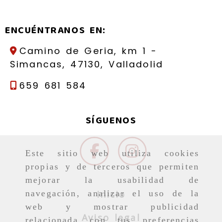
ENCUÉNTRANOS EN:
Camino de Geria, km 1 -
Simancas,
47130,
Valladolid
659 681 584
SÍGUENOS
Este sitio web utiliza cookies
propias y de terceros que permiten
mejorar la usabilidad de
Inicio
navegación, analizar el uso de la
web y mostrar publicidad
Aviso legal
relacionada con tus preferencias